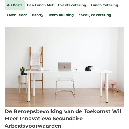
C
de Toekomst Wil Meer
All Posts
Een Lunch Met
Events catering
Lunch Catering
Innovatieve Secundaire
Over Feedr
Pantry
Team building
Zakelijke catering
Arbeidsvoorwaarden
De Beroepsbevolking van de Toekomst Wil
Meer Innovatieve Secundaire
Arbeidsvoorwaarden